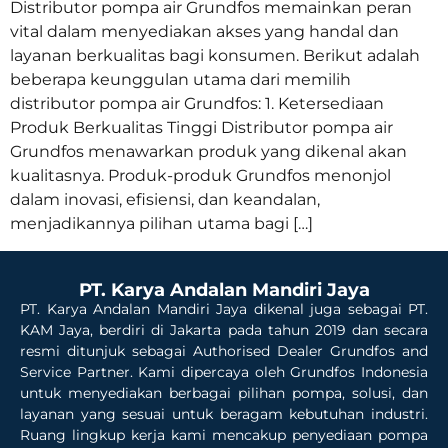
Distributor pompa air Grundfos memainkan peran
vital dalam menyediakan akses yang handal dan
layanan berkualitas bagi konsumen. Berikut adalah
beberapa keunggulan utama dari memilih
distributor pompa air Grundfos: 1. Ketersediaan
Produk Berkualitas Tinggi Distributor pompa air
Grundfos menawarkan produk yang dikenal akan
kualitasnya. Produk-produk Grundfos menonjol
dalam inovasi, efisiensi, dan keandalan,
menjadikannya pilihan utama bagi […]
PT. Karya Andalan Mandiri Jaya
PT. Karya Andalan Mandiri Jaya dikenal juga sebagai PT.
KAM Jaya, berdiri di Jakarta pada tahun 2019 dan secara
resmi ditunjuk sebagai Authorised Dealer Grundfos and
Service Partner. Kami dipercaya oleh Grundfos Indonesia
untuk menyediakan berbagai pilihan pompa, solusi, dan
layanan yang sesuai untuk beragam kebutuhan industri.
Ruang lingkup kerja kami mencakup penyediaan pompa