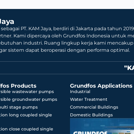
Jaya
 sebagai PT. KAM Jaya, berdiri di Jakarta pada tahun 201
rtner. Kami dipercaya oleh Grundfos Indonesia untuk me
ebutuhan industri. Ruang lingkup kerja kami mencaku
agar sistem dapat beroperasi dengan performa optimal.
"K
fos Products
Grundfos Applications
sible wastewater pumps
Industrial
sible groundwater pumps
Water Treatment
multi stage pumps
Commercial Buildings
ion long coupled single
Domestic Buildings
ion close coupled single