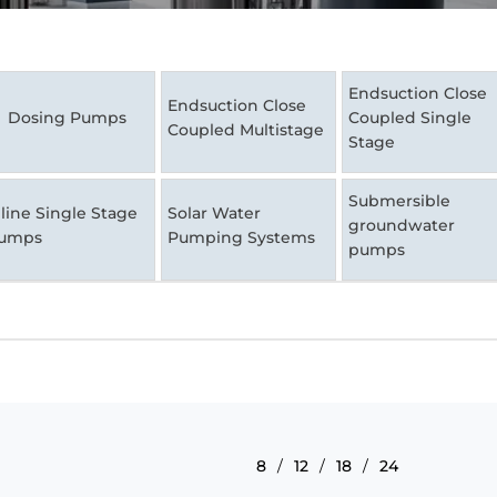
Endsuction Close
Endsuction Close
Dosing Pumps
Coupled Single
Coupled Multistage
Stage
Submersible
nline Single Stage
Solar Water
groundwater
umps
Pumping Systems
pumps
8
12
18
24