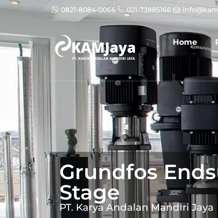
0821-8084-0066
021-73885166
info@kam
Home
Grundfos Endsu
Stage
PT. Karya Andalan Mandiri Jaya