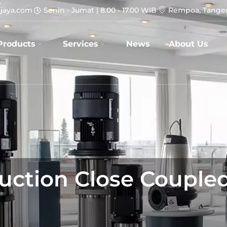
jaya.com
Senin - Jumat | 8.00 - 17.00 WIB
Rempoa, Tanger
Products
Services
News
About Us
ction Close Coupled