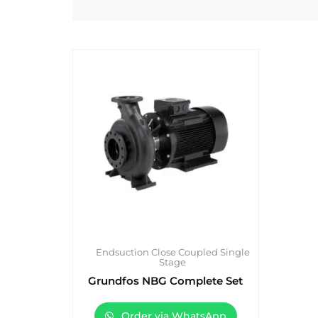
Endsuction Close Coupled Single
Stage
Grundfos NBG Complete Set
Order via WhatsApp