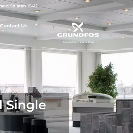
ang Selatan 15412
Contact Us
 Single