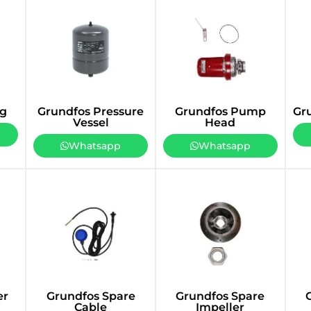
ng
Grundfos Pressure
Grundfos Pump
Gr
Vessel
Head
Whatsapp
Whatsapp
er
Grundfos Spare
Grundfos Spare
Cable
Impeller