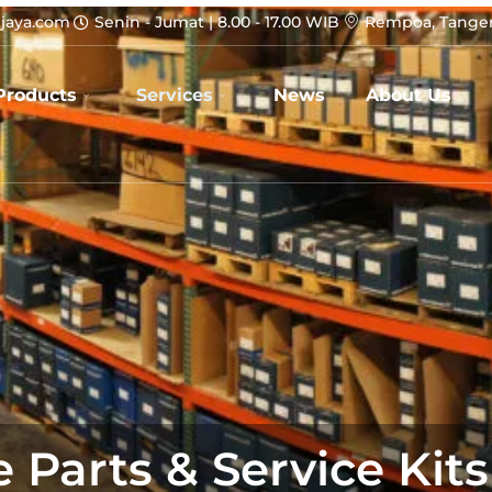
jaya.com
Senin - Jumat | 8.00 - 17.00 WIB
Rempoa, Tanger
Products
Services
News
About Us
 Parts & Service Kits