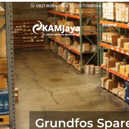
0821-8084-0066
021-73885166
info@kam
Home
Grundfos Spare