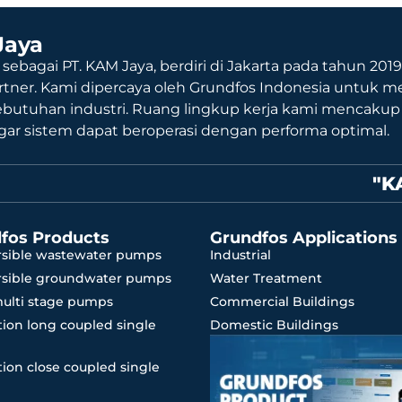
Jaya
 sebagai PT. KAM Jaya, berdiri di Jakarta pada tahun 201
rtner. Kami dipercaya oleh Grundfos Indonesia untuk me
ebutuhan industri. Ruang lingkup kerja kami mencaku
agar sistem dapat beroperasi dengan performa optimal.
"K
fos Products
Grundfos Applications
sible wastewater pumps
Industrial
sible groundwater pumps
Water Treatment
multi stage pumps
Commercial Buildings
ion long coupled single
Domestic Buildings
ion close coupled single