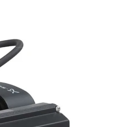
ang Selatan 15412
Contact Us