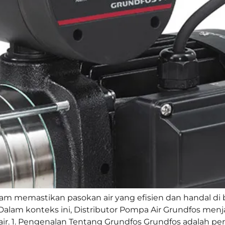
m memastikan pasokan air yang efisien dan handal di 
r. Dalam konteks ini, Distributor Pompa Air Grundfos me
 air. 1. Pengenalan Tentang Grundfos Grundfos adalah pe