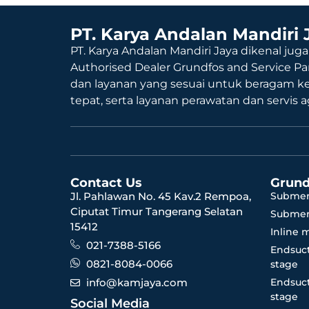
PT. Karya Andalan Mandiri 
PT. Karya Andalan Mandiri Jaya dikenal juga
Authorised Dealer Grundfos and Service Pa
dan layanan yang sesuai untuk beragam k
tepat, serta layanan perawatan dan servis 
Contact Us
Grund
Jl. Pahlawan No. 45 Kav.2 Rempoa,
Submer
Ciputat Timur Tangerang Selatan
Submer
15412
Inline 
021-7388-5166
Endsuct
0821-8084-0066
stage
info@kamjaya.com
Endsuct
stage
Social Media