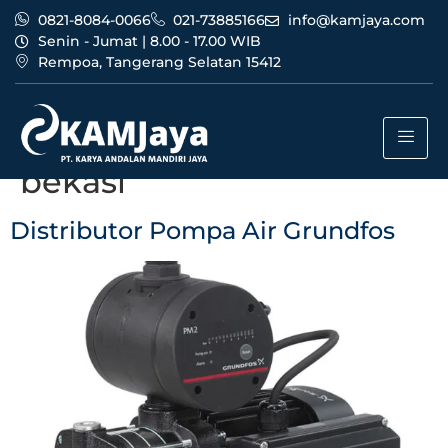
0821-8084-0066
021-73885166
info@kamjaya.com
Senin - Jumat | 8.00 - 17.00 WIB
Rempoa, Tangerang Selatan 15412
Tag:
distributor pompa
air grundfos murah
bekasi
Distributor Pompa Air Grundfos