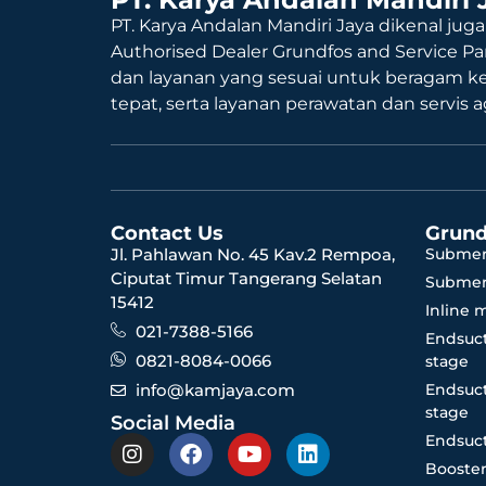
PT. Karya Andalan Mandiri Jaya dikenal juga
Authorised Dealer Grundfos and Service Pa
dan layanan yang sesuai untuk beragam k
tepat, serta layanan perawatan dan servis 
Contact Us
Grund
Jl. Pahlawan No. 45 Kav.2 Rempoa,
Submer
Ciputat Timur Tangerang Selatan
Submer
15412
Inline 
021-7388-5166
Endsuct
0821-8084-0066
stage
info@kamjaya.com
Endsuct
stage
Social Media
Endsuct
Booster