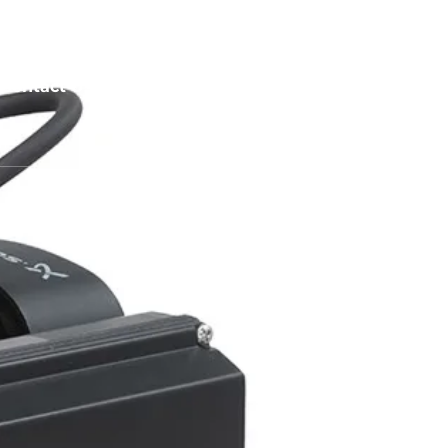
ang Selatan 15412
Contact Us