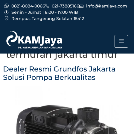
0821-8084-0066
021-73885166
info@kamjaya.com
Senin - Jumat | 8.00 - 17.00 WIB
Rempoa, Tangerang Selatan 15412
Tag:
dealer resmi
grundfos jakarta
termurah jakarta timur
Dealer Resmi Grundfos Jakarta
Solusi Pompa Berkualitas