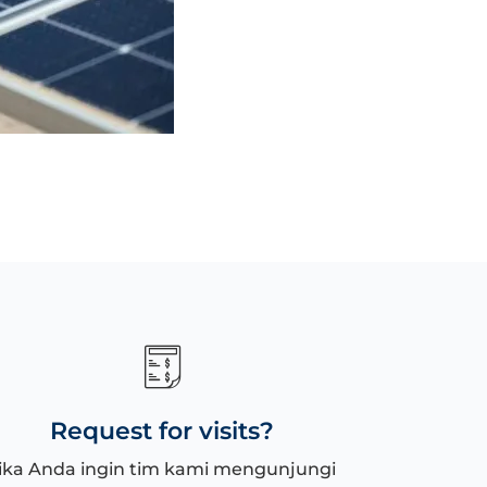
Submersib
Request for visits?
ika Anda ingin tim kami mengunjungi