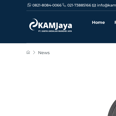
0821-8084-0066
021-73885166
info@kam
Home
News