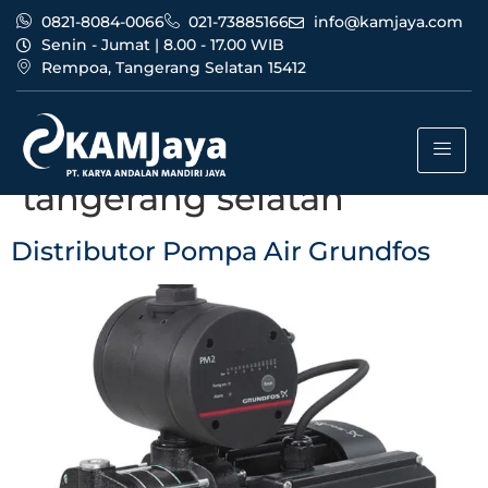
0821-8084-0066
021-73885166
info@kamjaya.com
Senin - Jumat | 8.00 - 17.00 WIB
Rempoa, Tangerang Selatan 15412
Tag:
bisnis distributor
pompa air grundfos
tangerang selatan
Distributor Pompa Air Grundfos