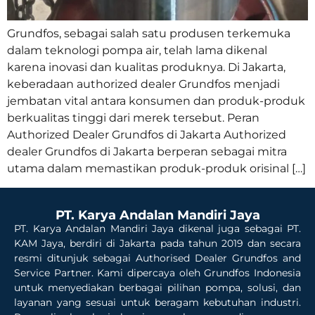
Grundfos, sebagai salah satu produsen terkemuka
dalam teknologi pompa air, telah lama dikenal
karena inovasi dan kualitas produknya. Di Jakarta,
keberadaan authorized dealer Grundfos menjadi
jembatan vital antara konsumen dan produk-produk
berkualitas tinggi dari merek tersebut. Peran
Authorized Dealer Grundfos di Jakarta Authorized
dealer Grundfos di Jakarta berperan sebagai mitra
utama dalam memastikan produk-produk orisinal […]
PT. Karya Andalan Mandiri Jaya
PT. Karya Andalan Mandiri Jaya dikenal juga sebagai PT.
KAM Jaya, berdiri di Jakarta pada tahun 2019 dan secara
resmi ditunjuk sebagai Authorised Dealer Grundfos and
Service Partner. Kami dipercaya oleh Grundfos Indonesia
untuk menyediakan berbagai pilihan pompa, solusi, dan
layanan yang sesuai untuk beragam kebutuhan industri.