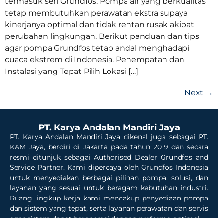
termasuk seri Grundfos. Pompa air yang berkualitas
tetap membutuhkan perawatan ekstra supaya
kinerjanya optimal dan tidak rentan rusak akibat
perubahan lingkungan. Berikut panduan dan tips
agar pompa Grundfos tetap andal menghadapi
cuaca ekstrem di Indonesia.​ Penempatan dan
Instalasi yang Tepat Pilih Lokasi […]
Next
→
PT. Karya Andalan Mandiri Jaya
PT. Karya Andalan Mandiri Jaya dikenal juga sebagai PT.
KAM Jaya, berdiri di Jakarta pada tahun 2019 dan secara
resmi ditunjuk sebagai Authorised Dealer Grundfos and
Service Partner. Kami dipercaya oleh Grundfos Indonesia
untuk menyediakan berbagai pilihan pompa, solusi, dan
layanan yang sesuai untuk beragam kebutuhan industri.
Ruang lingkup kerja kami mencakup penyediaan pompa
dan sistem yang tepat, serta layanan perawatan dan servis