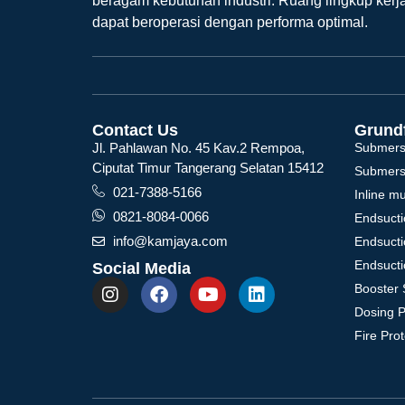
beragam kebutuhan industri. Ruang lingkup kerj
dapat beroperasi dengan performa optimal.
Contact Us
Grund
Jl. Pahlawan No. 45 Kav.2 Rempoa,
Submers
Ciputat Timur Tangerang Selatan 15412
Submers
021-7388-5166
Inline m
0821-8084-0066
Endsucti
info@kamjaya.com
Endsucti
Endsucti
Social Media
Booster 
Dosing 
Fire Pro