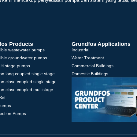
a kami mencakup penyediaan pompa dan sistem yang tepat, ser
fos Products
Grundfos Applications
ible wastewater pumps
Industrial
ible groundwater pumps
Water Treatment
ulti stage pumps
Commercial Buildings
on long coupled single stage
Domestic Buildings
on close coupled single stage
on close coupled multistage
Set
Pumps
tection Pumps