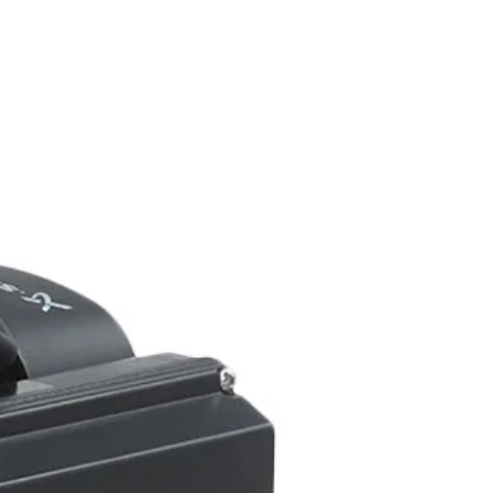
atan 15412
Contact Us