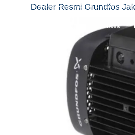
Dealer Resmi Grundfos Jak
0821-8084-0066
021-73885166
info@kamja
Home