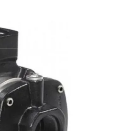
atan 15412
Contact Us