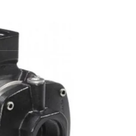
atan 15412
Contact Us