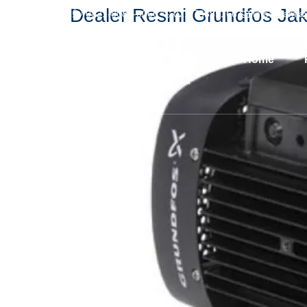
Dealer Resmi Grundfos Jak
0821-8084-0066
021-73885166
info@kamja
Home