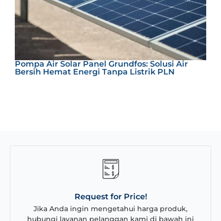
S
Pompa Air Solar Panel Grundfos: Solusi Air
T
Bersih Hemat Energi Tanpa Listrik PLN
E
Request for Price!
Jika Anda ingin mengetahui harga produk,
hubungi layanan pelanggan kami di bawah ini