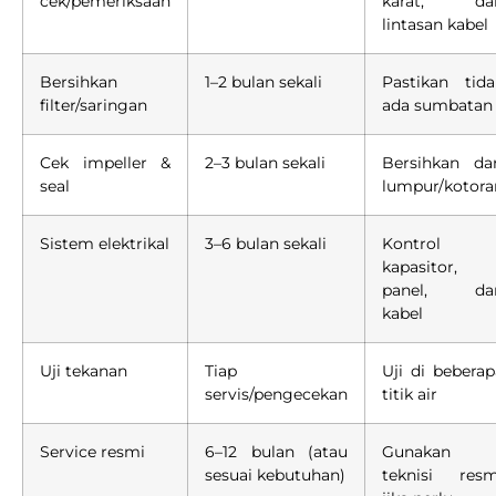
cek/pemeriksaan
karat, da
lintasan kabel
Bersihkan
1–2 bulan sekali
Pastikan tida
filter/saringan
ada sumbatan
Cek impeller &
2–3 bulan sekali
Bersihkan dar
seal
lumpur/kotora
Sistem elektrikal
3–6 bulan sekali
Kontrol
kapasitor,
panel, da
kabel
Uji tekanan
Tiap
Uji di beberap
servis/pengecekan
titik air
Service resmi
6–12 bulan (atau
Gunakan
sesuai kebutuhan)
teknisi resm