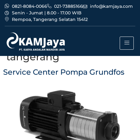
0821-8084-0066
021-73885166
info@kamjaya.com
Senin - Jumat | 8.00 - 17.00 WIB
Rempoa, Tangerang Selatan 15412
Tag:
service center
pompa grundfos
tangerang
Service Center Pompa Grundfos