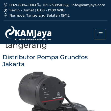
0821-8084-0066
021-73885166
info@kamjaya.com
Senin - Jumat | 8.00 - 17.00 WIB
Rempoa, Tangerang Selatan 15412
Tag:
layanan distributor
pompa grundfos jakarta
tangerang
Distributor Pompa Grundfos
Jakarta