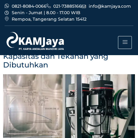
0821-8084-0066
021-73885166
info@kamjaya.com
Senin - Jumat | 8.00 - 17.00 WIB
Rempoa, Tangerang Selatan 15412
Tag:
kapasitas debit air
Memilih Pompa Grundfos Sesuai
Kapasitas dan Tekanan yang
Dibutuhkan