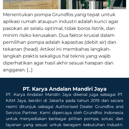
Menentukan pompa Grundfos yang tepat untuk
aplikasi rumah ataupun industri adalah kunci agar
pasokan air selalu optimal, tidak boros listrik, dan
minim risiko kerusakan. Dua faktor krusial dalam
pemilihan pompa adalah kapasitas (debit air) dan
tekanan (head). Artikel ini membahas langkah-
langkah praktis sekaligus hal teknis yang wajib
diperhatikan agar hasil akhir sesuai harapan dan
anggaran.​ […]
PT. Karya Andalan Mandiri Jaya
PT. Karya Andalan Mandiri Jaya dikenal juga sebagai PT.
KAM Jaya, berdiri di Jakarta pada tahun 2019 dan secara
resmi ditunjuk sebagai Authorised Dealer Grundfos and
Service Partner. Kami dipercaya oleh Grundfos Indonesia
untuk menyediakan berbagai pilihan pompa, solusi, dan
layanan yang sesuai untuk beragam kebutuhan industri.