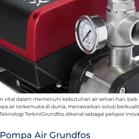
vital dalam memenuhi kebutuhan air sehari-hari, bai
pa air terkemuka di dunia, menawarkan solusi berkualit
eknologi TerkiniGrundfos dikenal sebagai pelopor inovas
 Pompa Air Grundfos