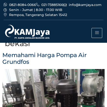
0821-8084-0066
021-73885166
info@kamjaya.com
Senin - Jumat | 8.00 - 17.00 WIB
Rempoa, Tangerang Selatan 15412
Tag:
harga pompa air
grundfos termurah
bekasi
Memahami Harga Pompa Air
Grundfos