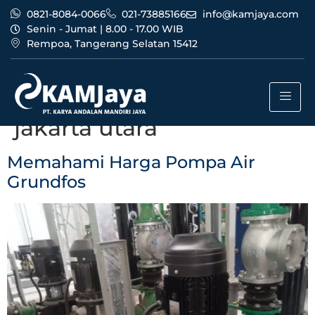
0821-8084-0066
021-73885166
info@kamjaya.com
Senin - Jumat | 8.00 - 17.00 WIB
Rempoa, Tangerang Selatan 15412
Tag:
harga pompa air
grundfos bergaransi
jakarta utara
Memahami Harga Pompa Air
Grundfos