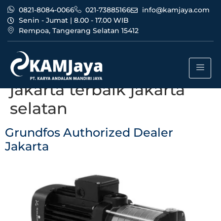
0821-8084-0066
021-73885166
info@kamjaya.com
Senin - Jumat | 8.00 - 17.00 WIB
Rempoa, Tangerang Selatan 15412
Tag:
grundfos
authorized dealer
jakarta terbaik jakarta
selatan
Grundfos Authorized Dealer
Jakarta