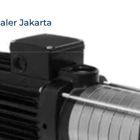
jaya.com
Senin - Jumat | 8.00 - 17.00 WIB
Rempoa, Tanger
aler Jakarta
Products
Services
News
About Us