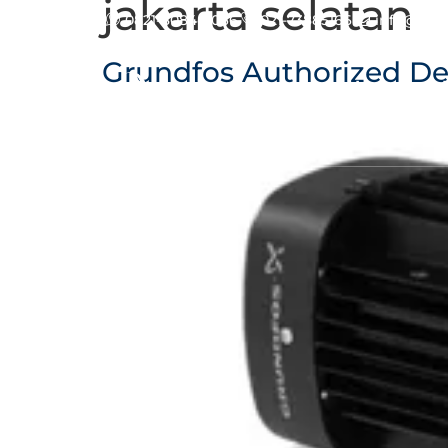
jakarta selatan
0821-8084-0066
021-73885166
info@kam
Grundfos Authorized De
Home