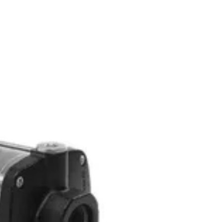
ang Selatan 15412
Contact Us