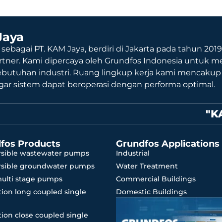
Jaya
 sebagai PT. KAM Jaya, berdiri di Jakarta pada tahun 201
rtner. Kami dipercaya oleh Grundfos Indonesia untuk me
ebutuhan industri. Ruang lingkup kerja kami mencaku
agar sistem dapat beroperasi dengan performa optimal.
"K
fos Products
Grundfos Applications
sible wastewater pumps
Industrial
sible groundwater pumps
Water Treatment
multi stage pumps
Commercial Buildings
ion long coupled single
Domestic Buildings
ion close coupled single