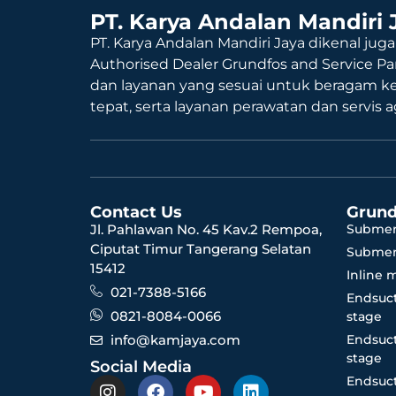
PT. Karya Andalan Mandiri 
PT. Karya Andalan Mandiri Jaya dikenal juga
Authorised Dealer Grundfos and Service Pa
dan layanan yang sesuai untuk beragam k
tepat, serta layanan perawatan dan servis 
Contact Us
Grund
Jl. Pahlawan No. 45 Kav.2 Rempoa,
Submer
Ciputat Timur Tangerang Selatan
Submer
15412
Inline 
021-7388-5166
Endsuct
0821-8084-0066
stage
info@kamjaya.com
Endsuct
stage
Social Media
Endsuct