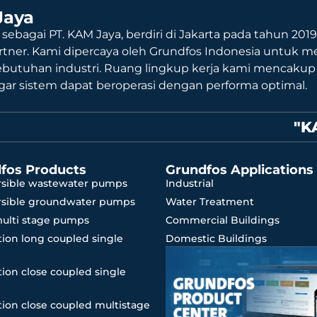
Jaya
 sebagai PT. KAM Jaya, berdiri di Jakarta pada tahun 201
rtner. Kami dipercaya oleh Grundfos Indonesia untuk me
ebutuhan industri. Ruang lingkup kerja kami mencaku
agar sistem dapat beroperasi dengan performa optimal.
"K
fos Products
Grundfos Applications
sible wastewater pumps
Industrial
sible groundwater pumps
Water Treatment
multi stage pumps
Commercial Buildings
ion long coupled single
Domestic Buildings
ion close coupled single
ion close coupled multistage