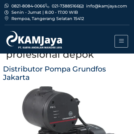
0821-8084-0066
021-73885166
info@kamjaya.com
Senin - Jumat | 8.00 - 17.00 WIB
Rempoa, Tangerang Selatan 15412
Tag:
distributor pompa
grundfos jakarta
profesional depok
Distributor Pompa Grundfos
Jakarta