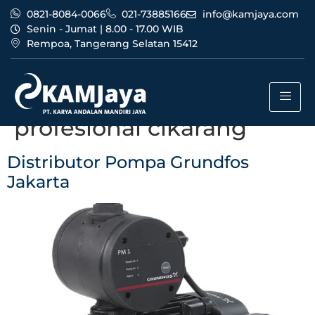
0821-8084-0066
021-73885166
info@kamjaya.com
Senin - Jumat | 8.00 - 17.00 WIB
Rempoa, Tangerang Selatan 15412
Tag:
distributor pompa
grundfos jakarta
profesional cikarang
Distributor Pompa Grundfos
Jakarta