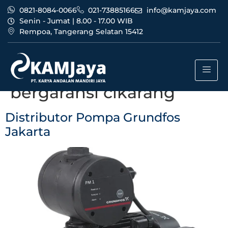
0821-8084-0066
021-73885166
info@kamjaya.com
Senin - Jumat | 8.00 - 17.00 WIB
Rempoa, Tangerang Selatan 15412
Tag:
distributor pompa
grundfos jakarta
bergaransi cikarang
Distributor Pompa Grundfos
Jakarta