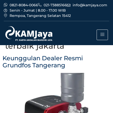
0821-8084-0066
021-73885166
info@kamjaya.com
Senin - Jumat | 8.00 - 17.00 WIB
Rempoa, Tangerang Selatan 15412
Tag:
dealer resmi
grundfos tangerang
terbaik jakarta
Keunggulan Dealer Resmi
Grundfos Tangerang