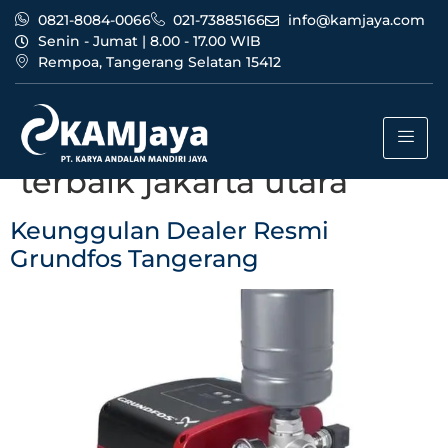
0821-8084-0066
021-73885166
info@kamjaya.com
Senin - Jumat | 8.00 - 17.00 WIB
Rempoa, Tangerang Selatan 15412
Tag:
dealer resmi
grundfos tangerang
terbaik jakarta utara
Keunggulan Dealer Resmi
Grundfos Tangerang