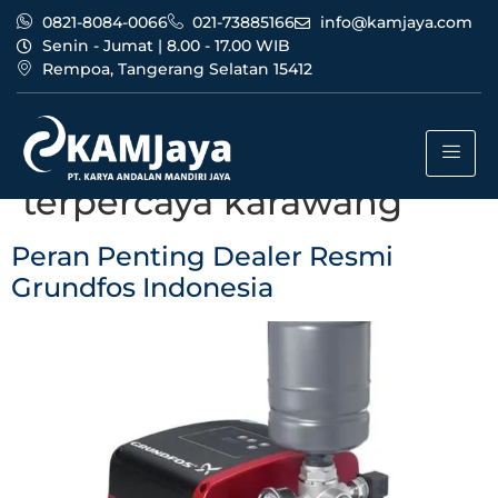
0821-8084-0066
021-73885166
info@kamjaya.com
Senin - Jumat | 8.00 - 17.00 WIB
Rempoa, Tangerang Selatan 15412
Tag:
dealer resmi
grundfos indonesia
terpercaya karawang
Peran Penting Dealer Resmi
Grundfos Indonesia