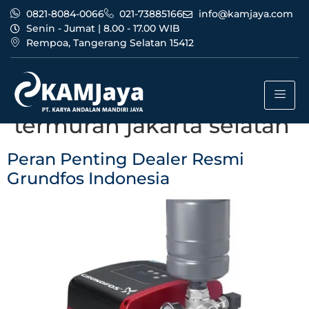
0821-8084-0066
021-73885166
info@kamjaya.com
Senin - Jumat | 8.00 - 17.00 WIB
Rempoa, Tangerang Selatan 15412
Tag:
dealer resmi
grundfos indonesia
termurah jakarta selatan
Peran Penting Dealer Resmi
Grundfos Indonesia