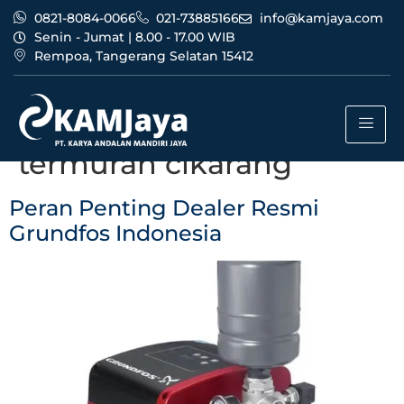
0821-8084-0066
021-73885166
info@kamjaya.com
Senin - Jumat | 8.00 - 17.00 WIB
Rempoa, Tangerang Selatan 15412
Tag:
dealer resmi
grundfos indonesia
termurah cikarang
Peran Penting Dealer Resmi
Grundfos Indonesia