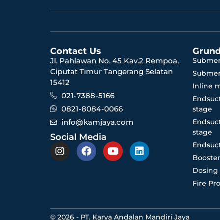
Contact Us
Grund
Jl. Pahlawan No. 45 Kav.2 Rempoa,
Submer
Ciputat Timur Tangerang Selatan
Submer
15412
Inline 
021-7388-5166
Endsuct
0821-8084-0066
stage
info@kamjaya.com
Endsuct
stage
Social Media
Endsuct
Booster
Dosing
Fire Pr
© 2026 - PT. Karya Andalan Mandiri Jaya