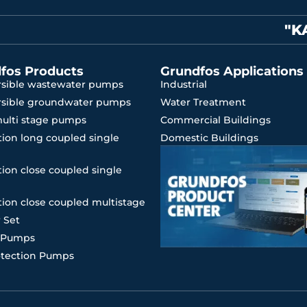
"K
fos Products
Grundfos Applications
sible wastewater pumps
Industrial
sible groundwater pumps
Water Treatment
multi stage pumps
Commercial Buildings
ion long coupled single
Domestic Buildings
ion close coupled single
ion close coupled multistage
 Set
 Pumps
otection Pumps