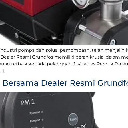
industri pompa dan solusi pemompaan, telah menjalin
ia, Dealer Resmi Grundfos memiliki peran krusial dalam
anan terbaik kepada pelanggan. 1. Kualitas Produk Terj
…]
ersama Dealer Resmi Grundfo