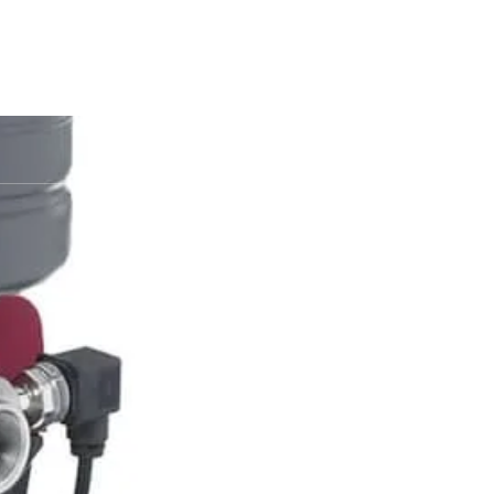
ang Selatan 15412
Contact Us