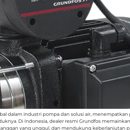
obal dalam industri pompa dan solusi air, menempatkan
duknya. Di Indonesia, dealer resmi Grundfos memaink
elanggan yang unggul, dan mendukung keberlanjutan pen