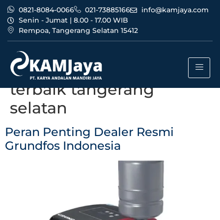
0821-8084-0066
021-73885166
info@kamjaya.com
Senin - Jumat | 8.00 - 17.00 WIB
Rempoa, Tangerang Selatan 15412
Tag:
dealer resmi
grundfos indonesia
terbaik tangerang
selatan
Peran Penting Dealer Resmi
Grundfos Indonesia