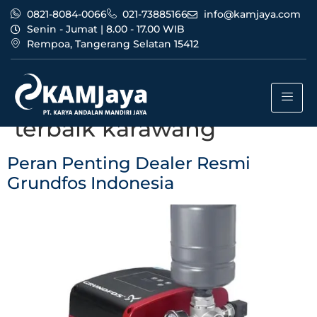
0821-8084-0066
021-73885166
info@kamjaya.com
Senin - Jumat | 8.00 - 17.00 WIB
Rempoa, Tangerang Selatan 15412
Tag:
dealer resmi
grundfos indonesia
terbaik karawang
Peran Penting Dealer Resmi
Grundfos Indonesia