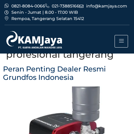
0821-8084-0066
021-73885166
info@kamjaya.com
Senin - Jumat | 8.00 - 17.00 WIB
Rempoa, Tangerang Selatan 15412
Tag:
dealer resmi
grundfos indonesia
profesional tangerang
Peran Penting Dealer Resmi
Grundfos Indonesia