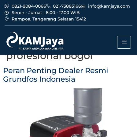
0821-8084-0066
021-73885166
info@kamjaya.com
Senin - Jumat | 8.00 - 17.00 WIB
Rempoa, Tangerang Selatan 15412
Tag:
dealer resmi
grundfos indonesia
profesional bogor
Peran Penting Dealer Resmi
Grundfos Indonesia