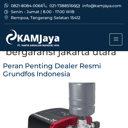
0821-8084-0066
021-73885166
info@kamjaya.com
Senin - Jumat | 8.00 - 17.00 WIB
Rempoa, Tangerang Selatan 15412
Tag:
dealer resmi
grundfos indonesia
bergaransi jakarta utara
Peran Penting Dealer Resmi
Grundfos Indonesia