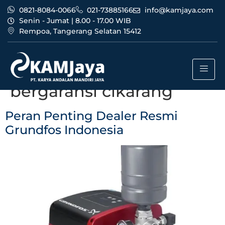
0821-8084-0066
021-73885166
info@kamjaya.com
Senin - Jumat | 8.00 - 17.00 WIB
Rempoa, Tangerang Selatan 15412
Tag:
dealer resmi
grundfos indonesia
bergaransi cikarang
Peran Penting Dealer Resmi
Grundfos Indonesia