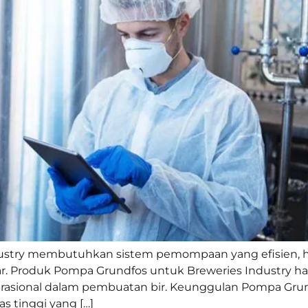
dustry membutuhkan sistem pemompaan yang efisien, hi
r. Produk Pompa Grundfos untuk Breweries Industry had
sional dalam pembuatan bir. Keunggulan Pompa Grund
s tinggi yang […]