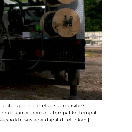
 tentang pompa celup submersibe?
ibusikan air dari satu tempat ke tempat
cara khusus agar dapat dicelupkan […]