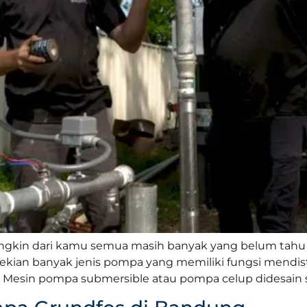
ngkin dari kamu semua masih banyak yang belum tahu
kian banyak jenis pompa yang memiliki fungsi mendistr
Mesin pompa submersible atau pompa celup didesain se