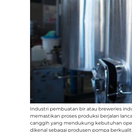
Industri pembuatan bir atau breweries in
memastikan proses produksi berjalan lanca
canggih yang mendukung kebutuhan opera
dikenal sebagai produsen pompa berkualita