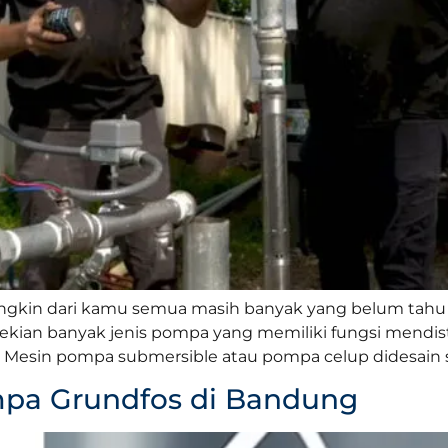
ngkin dari kamu semua masih banyak yang belum tahu
kian banyak jenis pompa yang memiliki fungsi mendistr
Mesin pompa submersible atau pompa celup didesain se
pa Grundfos di Bandung