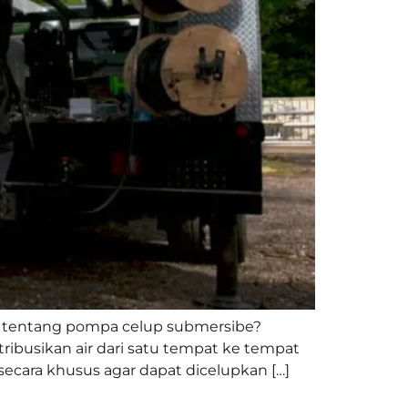
 tentang pompa celup submersibe?
ibusikan air dari satu tempat ke tempat
cara khusus agar dapat dicelupkan […]