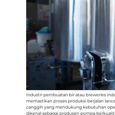
Industri pembuatan bir atau breweries in
memastikan proses produksi berjalan lanca
canggih yang mendukung kebutuhan opera
dikenal sebagai produsen pompa berkualita