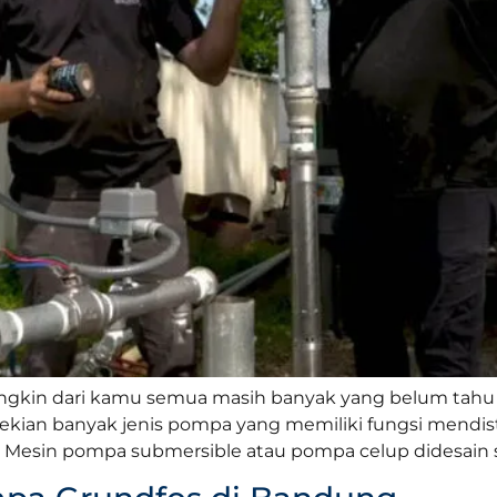
ngkin dari kamu semua masih banyak yang belum tahu
kian banyak jenis pompa yang memiliki fungsi mendistr
Mesin pompa submersible atau pompa celup didesain se