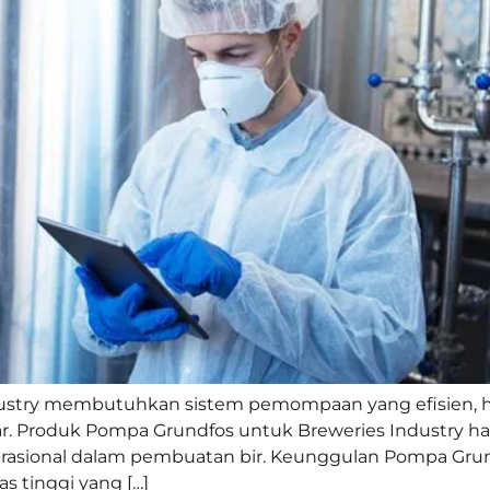
dustry membutuhkan sistem pemompaan yang efisien, hi
r. Produk Pompa Grundfos untuk Breweries Industry had
sional dalam pembuatan bir. Keunggulan Pompa Grund
s tinggi yang […]