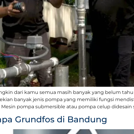
ngkin dari kamu semua masih banyak yang belum tahu
kian banyak jenis pompa yang memiliki fungsi mendistr
Mesin pompa submersible atau pompa celup didesain se
pa Grundfos di Bandung