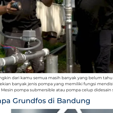
ngkin dari kamu semua masih banyak yang belum tahu
kian banyak jenis pompa yang memiliki fungsi mendistr
Mesin pompa submersible atau pompa celup didesain se
pa Grundfos di Bandung