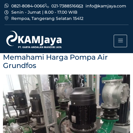
0821-8084-0066
021-73885166
info@kamjaya.com
Senin - Jumat | 8.00 - 17.00 WIB
Rempoa, Tangerang Selatan 15412
Tag:
bisnis harga pompa
air grundfos bandung
Memahami Harga Pompa Air
Grundfos