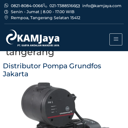
0821-8084-0066
021-73885166
info@kamjaya.com
Senin - Jumat | 8.00 - 17.00 WIB
Rempoa, Tangerang Selatan 15412
Tag:
bisnis distributor
pompa grundfos jakarta
tangerang
Distributor Pompa Grundfos
Jakarta