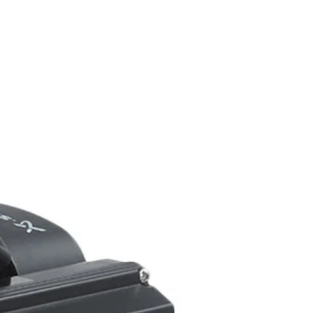
ang Selatan 15412
Contact Us