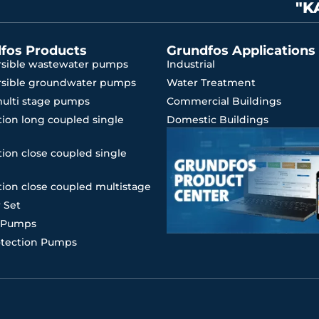
"K
fos Products
Grundfos Applications
sible wastewater pumps
Industrial
sible groundwater pumps
Water Treatment
multi stage pumps
Commercial Buildings
ion long coupled single
Domestic Buildings
ion close coupled single
ion close coupled multistage
 Set
 Pumps
otection Pumps