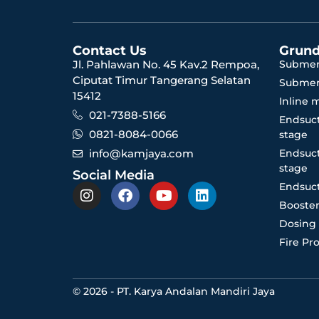
Contact Us
Grund
Jl. Pahlawan No. 45 Kav.2 Rempoa,
Submer
Ciputat Timur Tangerang Selatan
Submer
15412
Inline 
021-7388-5166
Endsuct
0821-8084-0066
stage
info@kamjaya.com
Endsuct
stage
Social Media
Endsuct
Booster
Dosing
Fire Pr
© 2026 - PT. Karya Andalan Mandiri Jaya