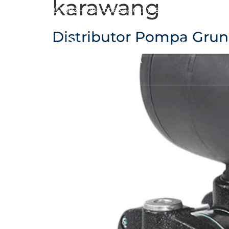
karawang
0821-8084-0066
021-73885166
info@kam
Distributor Pompa Grun
Home