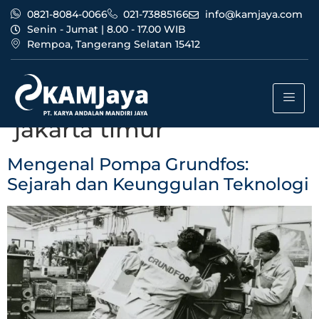
0821-8084-0066
021-73885166
info@kamjaya.com
Senin - Jumat | 8.00 - 17.00 WIB
Rempoa, Tangerang Selatan 15412
Tag:
bisnis dealer pompa
grundfos bandung
jakarta timur
Mengenal Pompa Grundfos:
Sejarah dan Keunggulan Teknologi