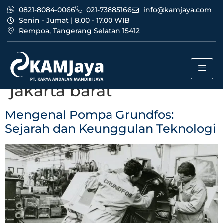
0821-8084-0066
021-73885166
info@kamjaya.com
Senin - Jumat | 8.00 - 17.00 WIB
Rempoa, Tangerang Selatan 15412
Tag:
bisnis dealer pompa
grundfos bandung
jakarta barat
Mengenal Pompa Grundfos:
Sejarah dan Keunggulan Teknologi