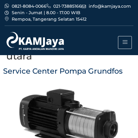
0821-8084-0066
021-73885166
info@kamjaya.com
Senin - Jumat | 8.00 - 17.00 WIB
Rempoa, Tangerang Selatan 15412
Tag:
agen service center
pompa grundfos jakarta
utara
Service Center Pompa Grundfos